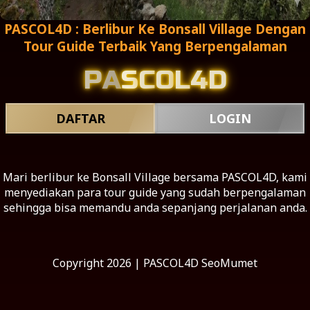
PASCOL4D : Berlibur Ke Bonsall Village Dengan
Tour Guide Terbaik Yang Berpengalaman
P
A
S
C
O
L
4
D
DAFTAR
LOGIN
Mari berlibur ke Bonsall Village bersama PASCOL4D, kami
menyediakan para tour guide yang sudah berpengalaman
sehingga bisa memandu anda sepanjang perjalanan anda.
Copyright 2026 | PASCOL4D SeoMumet